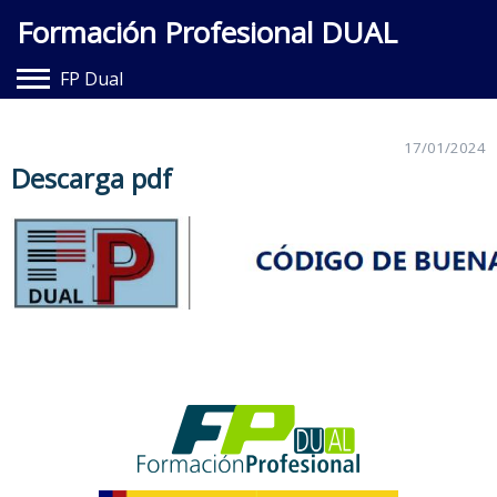
Formación Profesional DUAL
FP Dual
Hazte Dual
17/01/2024
Entidades Adheridas
Descarga pdf
Documentación
Contacto