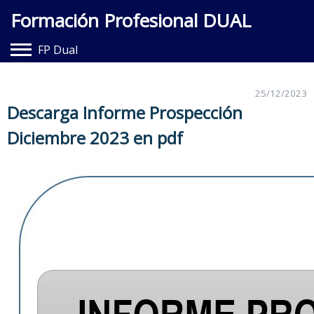
Formación Profesional DUAL
FP Dual
Hazte Dual
25/12/2023
Entidades Adheridas
Descarga Informe Prospección
Diciembre 2023 en pdf
Documentación
Contacto