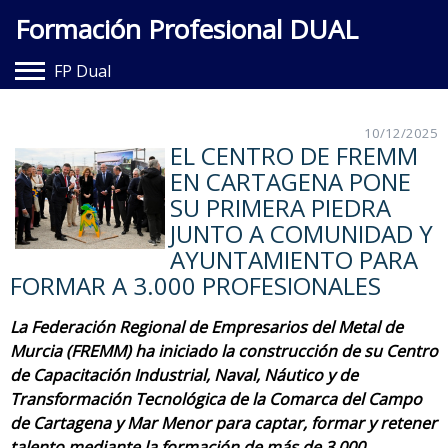
Formación Profesional DUAL
FP Dual
Hazte Dual
10/12/2025
EL CENTRO DE FREMM
Entidades Adheridas
EN CARTAGENA PONE
Documentación
SU PRIMERA PIEDRA
JUNTO A COMUNIDAD Y
Contacto
AYUNTAMIENTO PARA
FORMAR A 3.000 PROFESIONALES
La Federación Regional de Empresarios del Metal de
Murcia (FREMM) ha iniciado la construcción de su Centro
de Capacitación Industrial, Naval, Náutico y de
Transformación Tecnológica de la Comarca del Campo
de Cartagena y Mar Menor para captar, formar y retener
talento mediante la formación de más de 3.000