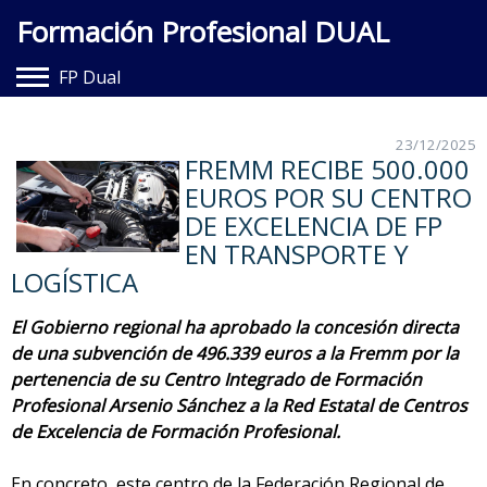
Formación Profesional DUAL
FP Dual
Hazte Dual
23/12/2025
FREMM RECIBE 500.000
Entidades Adheridas
EUROS POR SU CENTRO
Documentación
DE EXCELENCIA DE FP
EN TRANSPORTE Y
Contacto
LOGÍSTICA
El Gobierno regional ha aprobado la concesión directa
de una subvención de 496.339 euros a la Fremm por la
pertenencia de su Centro Integrado de Formación
Profesional Arsenio Sánchez a la Red Estatal de Centros
de Excelencia de Formación Profesional.
En concreto, este centro de la Federación Regional de