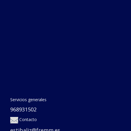
Servicios generales
968931502
Contacto
estibaliz@fremm.es