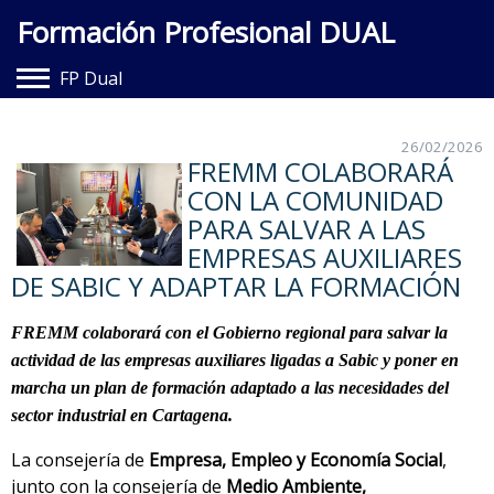
Formación Profesional DUAL
FP Dual
Hazte Dual
26/02/2026
FREMM COLABORARÁ
Entidades Adheridas
CON LA COMUNIDAD
Documentación
PARA SALVAR A LAS
EMPRESAS AUXILIARES
Contacto
DE SABIC Y ADAPTAR LA FORMACIÓN
FREMM colaborará con el Gobierno regional
para salvar la
actividad de las empresas auxiliares ligadas a Sabic y poner
en
marcha un plan de formación adaptado a las necesidades del
sector industrial en Cartagena.
La consejería de
Empresa, Empleo y Economía Social
,
junto con la consejería de
Medio Ambiente,