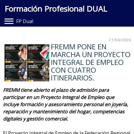
Formación Profesional DUAL
FP Dual
Hazte Dual
21/04/2026
FREMM PONE EN
Entidades Adheridas
MARCHA UN PROYECTO
Documentación
INTEGRAL DE EMPLEO
CON CUATRO
Contacto
ITINERARIOS.
FREMM tiene abierto el plazo de admisión para
participar en un Proyecto Integral de Empleo que
incluye formación y asesoramiento personal en joyería,
reparación y mantenimiento del hogar, competencias
digitales y gestión comercial.
El Proyecto Integral de Empleo de la Federación Regional